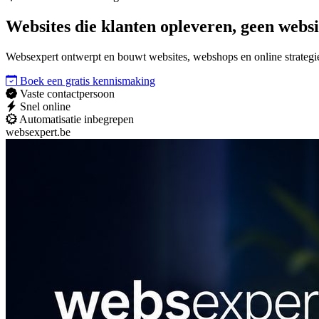
Websites die
klanten opleveren
, geen websi
Websexpert ontwerpt en bouwt websites, webshops en online strategieë
Boek een gratis kennismaking
Vaste contactpersoon
Snel online
Automatisatie inbegrepen
websexpert.be