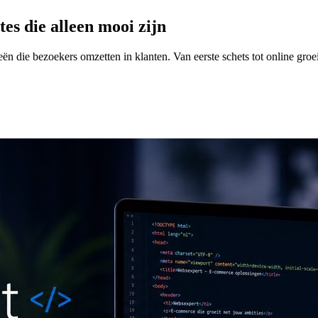
tes die alleen mooi zijn
n die bezoekers omzetten in klanten. Van eerste schets tot online groe